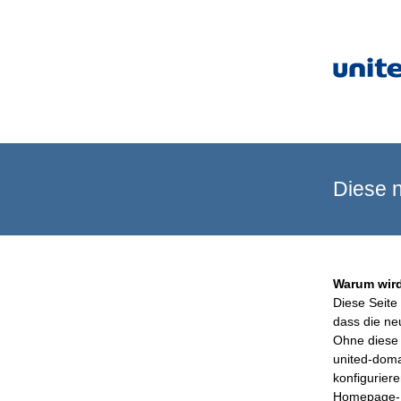
Diese n
Warum wird
Diese Seite 
dass die ne
Ohne diese 
united-doma
konfigurier
Homepage-B