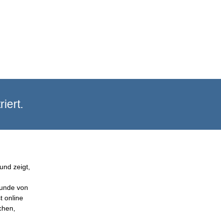
iert.
und zeigt,
Kunde von
t online
chen,